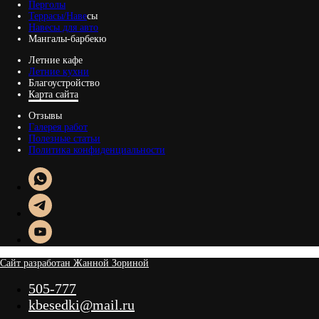
Перголы
Террасы/Наве
сы
Навесы для авто
Мангалы-барбекю
Летние кафе
Летние кухни
Благоустройство
Карта сайта
Отзывы
Галерея работ
Полезные статьи
Политика конфиденциальности
Сайт разработан Жанной Зориной
505-777
kbesedki@mail.ru