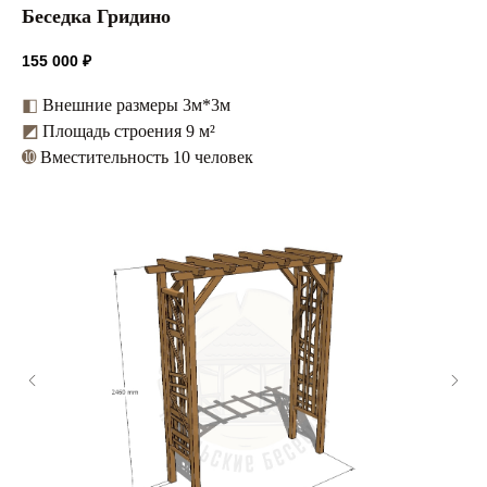
Беседка Гридино
155 000
₽
◧
Внешние размеры 3м*3м
◩
Площадь строения 9 м²
➓
Вместительность 10 человек