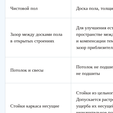
Чистовой пол
Доска пола, толщи
Для улучшения ес
Зазор между досками пола
пространстве межд
в открытых строениях
и компенсации те
зазор приблизител
Потолок не подшит
Потолок и свесы
не подшиты
Стойки из цельног
Допускается растр
Стойки каркаса несущие
ущерба их несуще
незначительное п