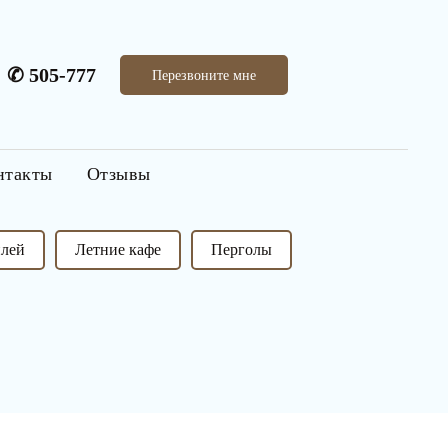
✆
505-777
Перезвоните мне
нтакты
Отзывы
илей
Летние кафе
Перголы