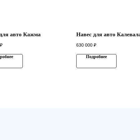
для авто Кажма
Навес для авто Калевал
₽
630 000
₽
робнее
Подробнее