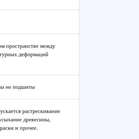
ом пространстве между
ратурных деформаций
есы не подшиты
пускается растрескивание
усыхание древесины,
раски и прочее.