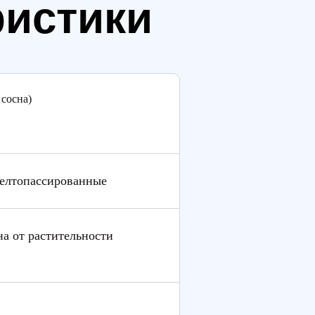
ристики
 сосна)
желтопассированные
а от растительности